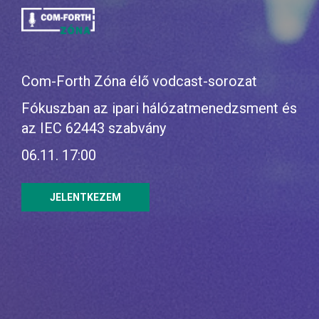
Com-Forth Z
óna élő vodcast-sorozat
Fókuszban
az ipari hálózatmenedzsment és
az IEC 62443 szabvány
06.11. 17:00
JELENTKEZEM