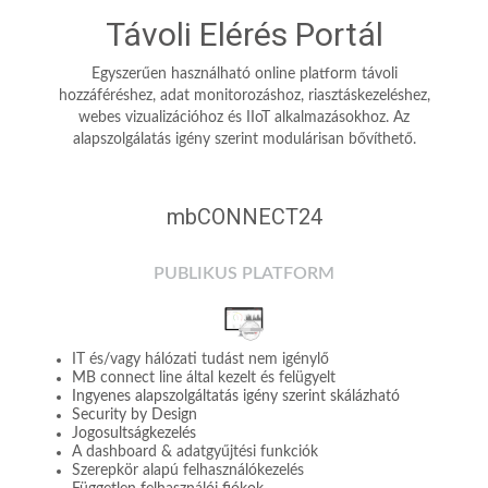
Távoli Elérés Portál
Egyszerűen használható online platform távoli
hozzáféréshez, adat monitorozáshoz, riasztáskezeléshez,
webes vizualizációhoz és IIoT alkalmazásokhoz. Az
alapszolgálatás igény szerint modulárisan bővíthető.
mbCONNECT24
PUBLIKUS PLATFORM
IT és/vagy hálózati tudást nem igénylő
MB connect line által kezelt és felügyelt
Ingyenes alapszolgáltatás igény szerint skálázható
Security by Design
Jogosultságkezelés
A dashboard & adatgyűjtési funkciók
Szerepkör alapú felhasználókezelés