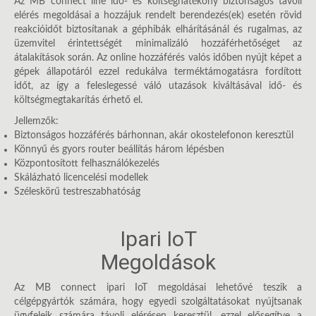
Az MB connect line idő- és költséghatékony biztonságos távoli
elérés megoldásai a hozzájuk rendelt berendezés(ek) esetén rövid
reakcióidőt biztosítanak a géphibák elhárításánál és rugalmas, az
üzemvitel érintettségét minimalizáló hozzáférhetőséget az
átalakítások során. Az online hozzáférés valós időben nyújt képet a
gépek állapotáról ezzel redukálva terméktámogatásra fordított
időt, az így a feleslegessé váló utazások kiváltásával idő- és
költségmegtakarítás érhető el.
Jellemzők:
Biztonságos hozzáférés bárhonnan, akár okostelefonon keresztül
Könnyű és gyors router beállítás három lépésben
Központosított felhasználókezelés
Skálázható licencelési modellek
Széleskörű testreszabhatóság
Ipari IoT
Megoldások
Az MB connect ipari IoT megoldásai lehetővé teszik a
célgépgyártók számára, hogy egyedi szolgáltatásokat nyújtsanak