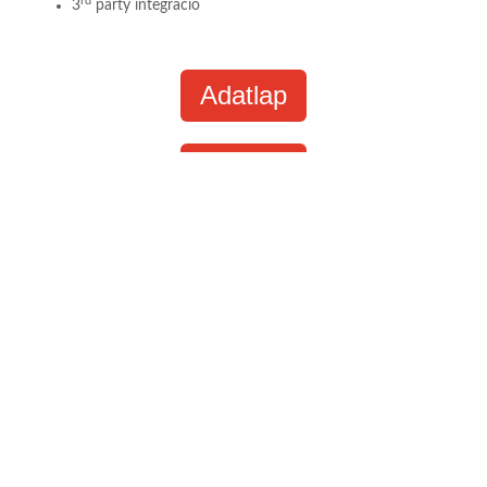
rd
3
party integráció
Adatlap
Adatlap
Ipari IoT
Egyszerű és biztonságos
Az MB connect line ipari IoT megoldásait a gépek távoli
elérésén túl digitális szolgáltatások fejlesztésére tervezték.
Nagymértékben támogatja az ügyfél folyamatok