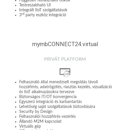
Független felhasználói fiókok
Testreszabható UI
Integrált IIoT szolgáltatások
rd
3
party eszköz integráció
mymbCONNECT24.virtual
PRIVÁT PLATFORM
Felhasználó által menedzselt megoldás távoli
hozzáférés, adatrögzítés, riasztás kezelés, vizualizáció
és IIoT alkalmazásokra tervezve
Biztonságos IT/OT konvergencia
Egyszerű integráció és karbantartás
Lehetőség saját szolgáltatások biztosítására
Security by Design
Felhasználói hozzáférés-vezérlés
Állandó M2M kapcsolat
Virtuális gép