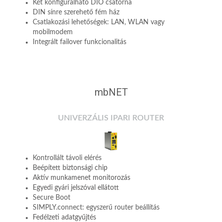
Két konfigurálható DIO csatorna
DIN sínre szerehető fém ház
Csatlakozási lehetőségek: LAN, WLAN vagy
mobilmodem
Integrált failover funkcionalitás
mbNET
UNIVERZÁLIS IPARI ROUTER
Kontrollált távoli elérés
Beépített biztonsági chip
Aktív munkamenet monitorozás
Egyedi gyári jelszóval ellátott
Secure Boot
SIMPLY.connect: egyszerű router beállítás
Fedélzeti adatgyűjtés