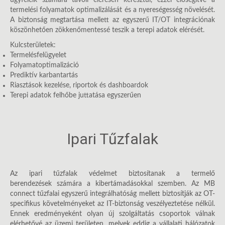
ügyfeleik számára távoli elérésen keresztül, ezzel elősegítve a
termelési folyamatok optimalizálását és a nyereségesség növelését.
A biztonság megtartása mellett az egyszerű IT/OT integrációnak
köszönhetően zökkenőmentessé teszik a terepi adatok elérését.
Kulcsterületek:
Termelésfelügyelet
Folyamatoptimalizáció
Prediktív karbantartás
Riasztások kezelése, riportok és dashboardok
Terepi adatok felhőbe juttatása egyszerűen
Ipari Tűzfalak
Az ipari tűzfalak védelmet biztosítanak a termelő
berendezések
számára a kibertámadásokkal szemben. Az MB
connect tűzfalai egyszerű integrálhatóság mellett biztosítják az OT-
specifikus követelményeket az IT-biztonság veszélyeztetése nélkül.
Ennek eredményeként olyan új szolgáltatás csoportok válnak
elérhetővé az üzemi területen, melyek eddig a vállalati hálózatok