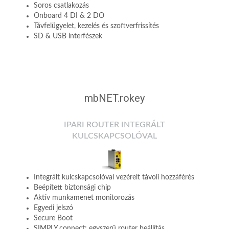
Soros csatlakozás
Onboard 4 DI & 2 DO
Távfelügyelet, kezelés és szoftverfrissítés
SD & USB interfészek
mbNET.rokey
IPARI ROUTER INTEGRÁLT
KULCSKAPCSOLÓVAL
Integrált kulcskapcsolóval vezérelt távoli hozzáférés
Beépített biztonsági chip
Aktív munkamenet monitorozás
Egyedi jelszó
Secure Boot
SIMPLY.connect: egyszerű router beállítás