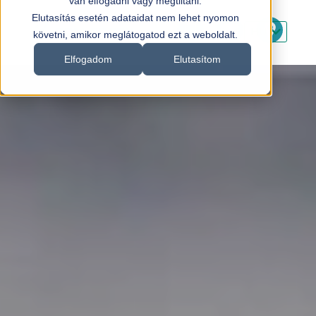
van elfogadni vagy megtiltani.
Elutasítás esetén adataidat nem lehet nyomon
HU
követni, amikor meglátogatod ezt a weboldalt.
HU
Elfogadom
Elutasítom
EN