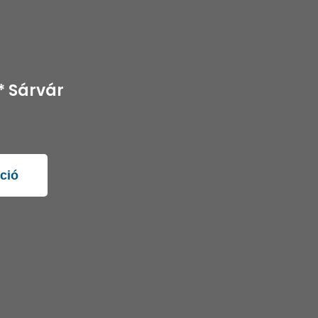
* Sárvár
ció