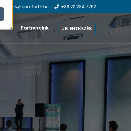
tfactory@comforth.hu
+36 20 234 7762
unk
Partnereink
JELENTKEZÉS