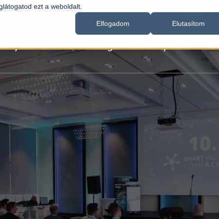
látogatod ezt a weboldalt.
smar
Elfogadom
Elutasítom
ctory
Előadók
Program
Helyszín
Ról
Smart Factory
Előadók
Program
Helyszín
Rólunk