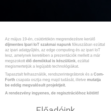
Az május 19-én, csütörtökön megrendezésre kerülő
díjmentes Ipari IoT szakmai napunk
fókuszában ezúttal
az ipari adatgyűjtés, az edge computing és az ipari IoT
lesz, amelynek keretében a prezentációk mellett a már
megszokott
élő demókkal is készülünk
, ezáltal
megismertetjük a legújabb technológiákat.
Tapasztalt felhasználók, rendszerintegrátorok és a
Com-
Forth
csapata osztja meg majd
tudását, illetve
mutatja
be eddig megvalósult projektjeit.
A rendezvény ingyenes, de regisztrációhoz kötött!
Előadóink