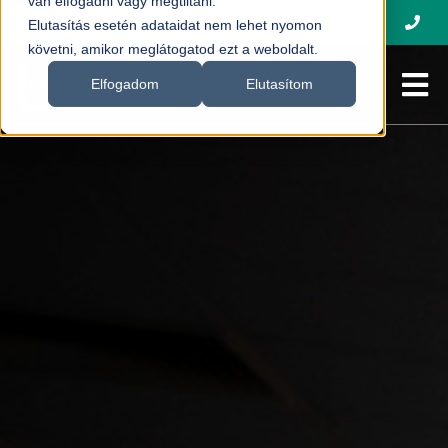
van elfogadni vagy megtiltani.
Elutasítás esetén adataidat nem lehet nyomon
követni, amikor meglátogatod ezt a weboldalt.
Elfogadom
Elutasítom
Szakmai Nap
Előadók
Program
Jelentkezés