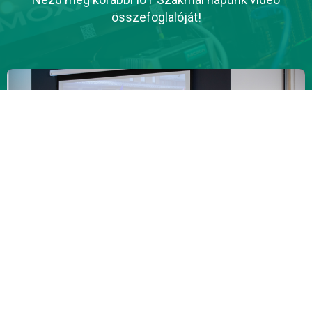
összefoglalóját!
Watch Video
Programterv