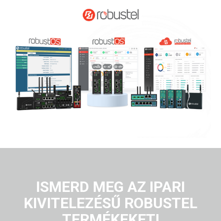
ISMERD MEG AZ IPARI
KIVITELEZÉSŰ ROBUSTEL
TERMÉKEKET!