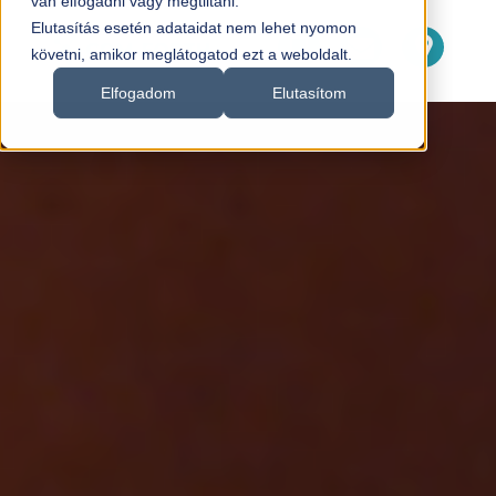
van elfogadni vagy megtiltani.
Elutasítás esetén adataidat nem lehet nyomon
követni, amikor meglátogatod ezt a weboldalt.
Elfogadom
Elutasítom