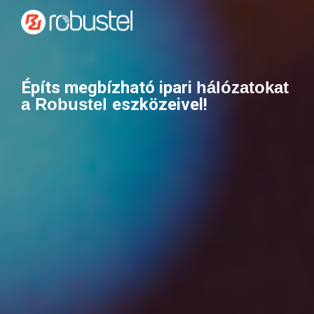
Épí
ts megbízható ipari
hálózatokat
a Robustel
eszközeivel!