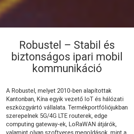
Robustel – Stabil és
biztonságos ipari mobil
kommunikáció
A Robustel, melyet 2010-ben alapítottak
Kantonban, Kína egyik vezető IoT és hálózati
eszközgyártó vállalata. Termékportfóliójukban
szerepelnek 5G/4G LTE routerek, edge
computing gateway-ek, LoRaWAN átjárók,
valamint olyan szoftveres megoldások, mint a