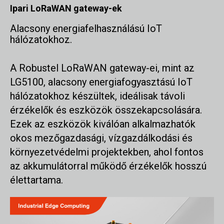
Ipari LoRaWAN gateway-ek
Alacsony energiafelhasználású IoT
hálózatokhoz.
A Robustel LoRaWAN gateway-ei, mint az
LG5100, alacsony energiafogyasztású IoT
hálózatokhoz készültek, ideálisak távoli
érzékelők és eszközök összekapcsolására.
Ezek az eszközök kiválóan alkalmazhatók
okos mezőgazdasági, vízgazdálkodási és
környezetvédelmi projektekben, ahol fontos
az akkumulátorral működő érzékelők hosszú
élettartama.